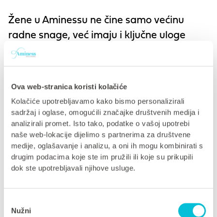
Žene u Aminessu ne čine samo većinu
radne snage, već imaju i ključne uloge
unutar organizacije. Gotovo
47%
voditeljskih te 50% menadžerskih pozicija
pripada upravo njima, što potvrđuje njihov
Ova web-stranica koristi kolačiće
značajan doprinos razvoju kompanije.
Kolačiće upotrebljavamo kako bismo personalizirali
Dodatno, izvrsni rezultati u zadržavanju
sadržaj i oglase, omogućili značajke društvenih medija i
analizirali promet. Isto tako, podatke o vašoj upotrebi
sezonskih zaposlenika govore o kvaliteti
naše web-lokacije dijelimo s partnerima za društvene
radnog okruženja –
čak 60%
sezonskih
medije, oglašavanje i analizu, a oni ih mogu kombinirati s
radnika odlučuje se na povratak i iduće
drugim podacima koje ste im pružili ili koje su prikupili
dok ste upotrebljavali njihove usluge.
sezone.
Hvala svim našim kolegicama na trudu,
Odabir
Nužni
predanosti i pozitivnoj energiji koju donose
pristanka