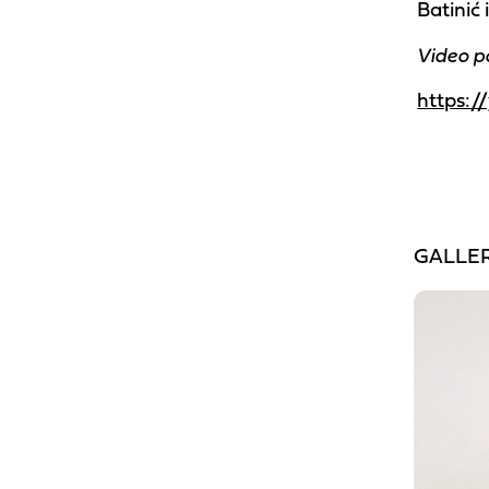
Batinić
Video p
https:
GALLE