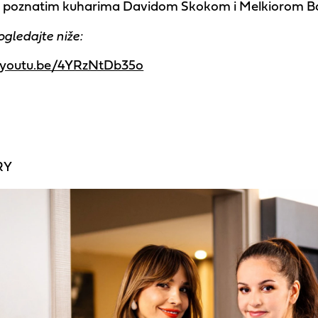
 i poznatim kuharima Davidom Skokom i Melkiorom B
ogledajte niže:
//youtu.be/4YRzNtDb35o
RY