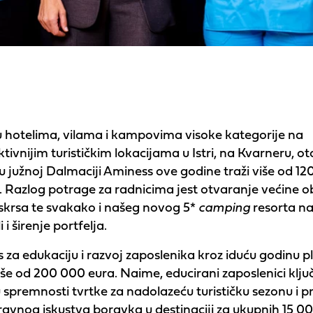
u hotelima, vilama i kampovima visoke kategorije na
tivnijim turističkim lokacijama u Istri, na Kvarneru, o
 u južnoj Dalmaciji Aminess ove godine traži više od 12
. Razlog potrage za radnicima jest otvaranje većine 
 Uskrsa te svakako i našeg novog 5*
camping
resorta n
 i širenje portfelja.
 za edukaciju i razvoj zaposlenika kroz iduću godinu p
više od 200 000 eura. Naime, educirani zaposlenici klju
u spremnosti tvrtke za nadolazeću turističku sezonu i p
avnog iskustva boravka u destinaciji za ukupnih 15 0