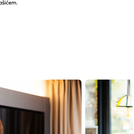
ašićem.