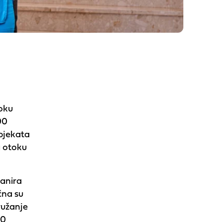
toku
00
objekata
a otoku
lanira
čna su
ružanje
00