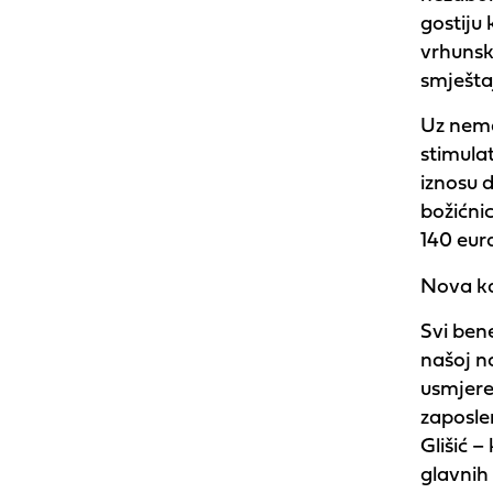
gostiju
vrhunsk
smještaj
Uz nemat
stimula
iznosu 
božićni
140 eura
Nova ka
Svi bene
našoj n
usmjere
zaposlen
Glišić –
glavnih