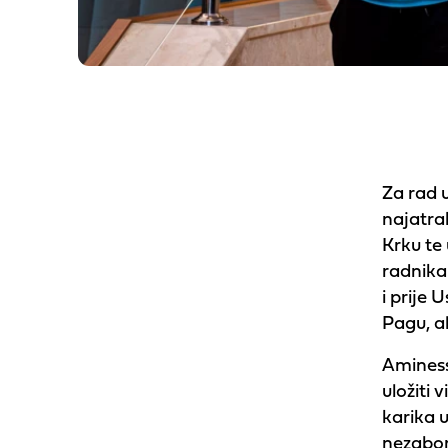
Za rad 
najatrak
Krku te
radnika
i prije
Pagu, ali
Aminess
uložiti 
karika 
nezabor