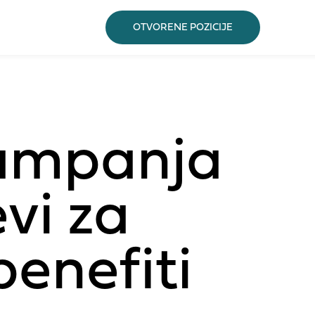
OTVORENE POZICIJE
kampanja
evi za
benefiti