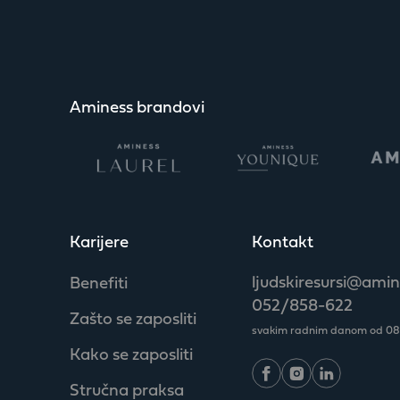
Aminess brandovi
Karijere
Kontakt
ljudskiresursi@ami
Benefiti
052/858-622
Zašto se zaposliti
svakim radnim danom od 08:0
Kako se zaposliti
Stručna praksa