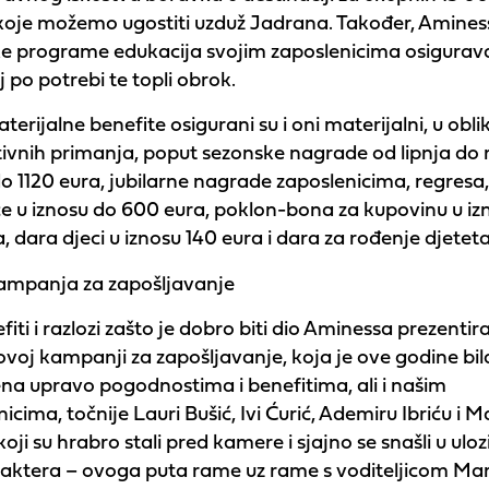
 koje možemo ugostiti uzduž Jadrana. Također, Amines
e programe edukacija svojim zaposlenicima osigurava
 po potrebi te topli obrok.
erijalne benefite osigurani su i oni materijalni, u obli
tivnih primanja, poput sezonske nagrade od lipnja do 
do 1120 eura, jubilarne nagrade zaposlenicima, regresa
ce u iznosu do 600 eura, poklon-bona za kupovinu u iz
, dara djeci u iznosu 140 eura i dara za rođenje djeteta
mpanja za zapošljavanje
fiti i razlozi zašto je dobro biti dio Aminessa prezentira
ovoj kampanji za zapošljavanje, koja je ove godine bil
na upravo pogodnostima i benefitima, ali i našim
icima, točnije Lauri Bušić, Ivi Ćurić, Ademiru Ibriću i M
 koji su hrabro stali pred kamere i sjajno se snašli u uloz
 aktera – ovoga puta rame uz rame s voditeljicom Ma