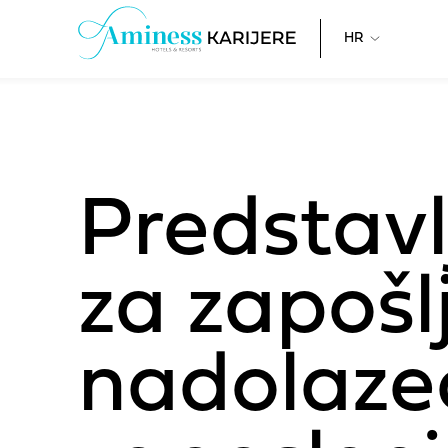
HR
Predstav
za zapošlj
nadolazeć