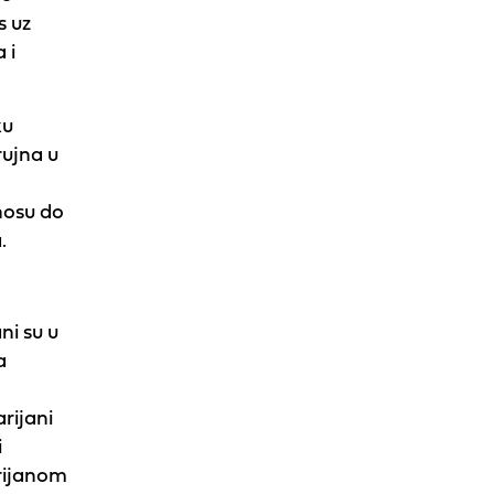
s uz
 i
ku
rujna u
,
nosu do
.
ni su u
a
arijani
i
rijanom