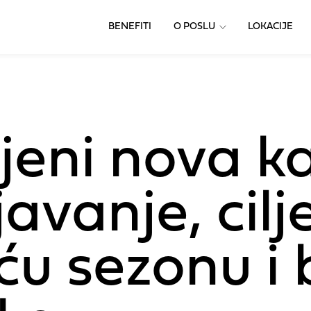
BENEFITI
O POSLU
LOKACIJE
ljeni nova 
avanje, cilj
u sezonu i 