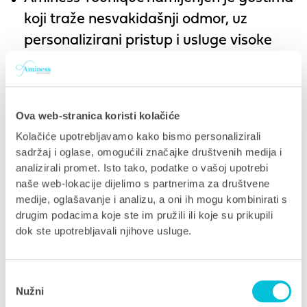
koji traže nesvakidašnji odmor, uz
personalizirani pristup i usluge visoke
razine.
Aminess
Vival
brend kreirali smo za
ljubitelje aktivnog odmora i obitelji koje
Ova web-stranica koristi kolačiće
žele savršen balans između opuštanja i
Kolačiće upotrebljavamo kako bismo personalizirali
zabave s bogatom ponudom sadržaja
sadržaj i oglase, omogućili značajke društvenih medija i
uz smještaj.
analizirali promet. Isto tako, podatke o vašoj upotrebi
naše web-lokacije dijelimo s partnerima za društvene
Maradiso
by
Aminess
predstavlja spoj
medije, oglašavanje i analizu, a oni ih mogu kombinirati s
pristupačnosti i autentičnosti, a okuplja
drugim podacima koje ste im pružili ili koje su prikupili
objekte u neposrednoj blizini mora uz
dok ste upotrebljavali njihove usluge.
izvanredan omjer cijene i kvalitete.
Odabir
Kamping brendovi
Nužni
pristanka