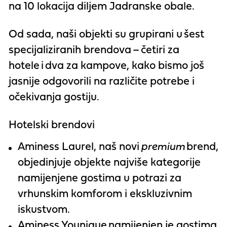
na 10 lokacija diljem Jadranske obale.
Od sada, naši objekti su grupirani u
šest
specijaliziranih brendova
–
četiri za
hotele
i
dva za kampove
, kako bismo još
jasnije odgovorili na različite potrebe i
očekivanja gostiju.
Hotelski brendovi
Aminess Laurel
, naš novi
premium
brend,
objedinjuje objekte najviše kategorije
namijenjene gostima u potrazi za
vrhunskim komforom i ekskluzivnim
iskustvom.
Aminess
Younique
namijenjen je gostima